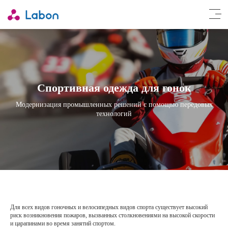
Спортивная одежда для гонок
Мета-Арамидная тканая ткань
•
Модернизация промышленных решений с помощью передовых
Стойкий антипирен, устойчив к высоким температурам, не плавится
технологий
и не капает.
•
Яркие цвета, высокая цветостойкость.
Мета-арамидное Трикотажное полотно
•
Стойкий антипирен, устойчив к высоким температурам, не плавится
и не капает.
•
Яркие цвета, высокая цветостойкость.
Для всех видов гоночных и велосипедных видов спорта существует высокий
•
Мягкая текстура, впитывающая влагу.
риск возникновения пожаров, вызванных столкновениями на высокой скорости
и царапинами во время занятий спортом.