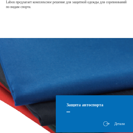
•
Превосходная теплозащита и термостойкость.
Labon предлагает комплексное решение для защитной одежды для соревнований
по видам спорта.
Трикотаж из мета-арамида
Защита автоспорта
Детали